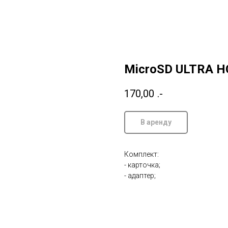
MicroSD ULTRA H
170,00
.-
В аренду
Комплект:
- карточка;
- адаптер;