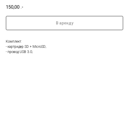
150,00
.-
В аренду
Комплект:
- картридер SD + MicroSD;
- провод USB 3.0;