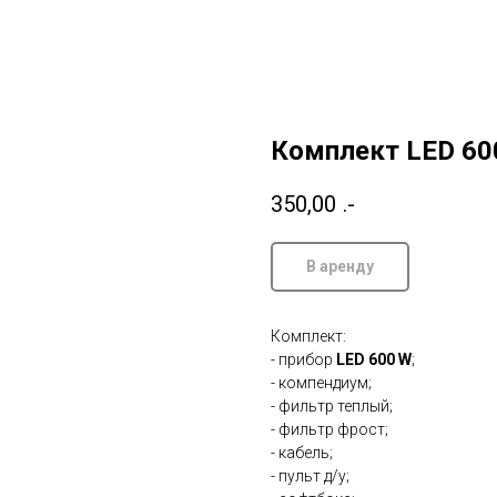
Комплект LED 60
350,00
.-
В аренду
Комплект:
- прибор
LED 600 W
;
- компендиум;
- фильтр теплый;
- фильтр фрост;
- кабель;
- пульт д/у;