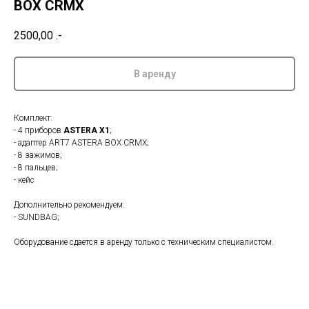
BOX CRMX
2500,00
.-
В аренду
Комплект:
- 4 приборов
ASTERA X1
;
- адаптер ART7 ASTERA BOX CRMX;
- 8 зажимов;
- 8 пальцев;
- кейс
Дополнительно рекомендуем:
- SUNDBAG;
Оборудование сдается в аренду только с техническим специалистом.